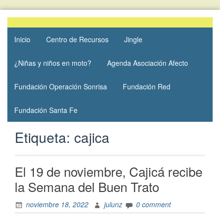
Skip
to
19 al 25
Semana
content
de
Inicio
Centro de Recursos
Jingle
del
noviembre
Buen
¿Niñas y niños en moto?
Agenda Asociación Afecto
Trato
Fundación Operación Sonrisa
Fundación Red
Fundación Santa Fe
Etiqueta:
cajica
El 19 de noviembre, Cajicá recibe
la Semana del Buen Trato
noviembre 18, 2022
julunz
0 comment