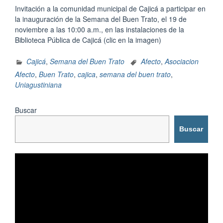
Invitación a la comunidad municipal de Cajicá a participar en
la inauguración de la Semana del Buen Trato, el 19 de
noviembre a las 10:00 a.m., en las instalaciones de la
Biblioteca Pública de Cajicá (clic en la imagen)
Cajicá
,
Semana del Buen Trato
Afecto
,
Asociacion
Afecto
,
Buen Trato
,
cajica
,
semana del buen trato
,
Uniagustiniana
Buscar
Buscar